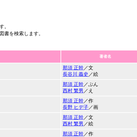
す。
図書を検索します。
著者名
那須 正幹
／文
長谷川 義史
／絵
那須 正幹
／ぶん
西村 繁男
／え
那須 正幹
／作
長野 ヒデ子
／画
那須 正幹
／文
西村 繁男
／絵
那須 正幹
／作