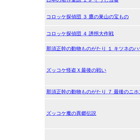
コロッケ探偵団 ３ 鷹の巣山の宝もの
コロッケ探偵団 ４ 誘拐大作戦
那須正幹の動物ものがたり １ キツネのハ
ズッコケ怪盗Ｘ最後の戦い
那須正幹の動物ものがたり ７ 最後のニ
ズッコケ魔の異郷伝説