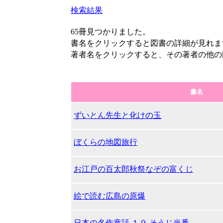
検索結果
65冊見つかりました。
書名をクリックすると図書の詳細が見れま
著者名をクリックすると、その著者の他の
書名
ずいとん先生と化けの玉
ぼくらの地図旅行
お江戸の百太郎秋祭なぞの富くじ
絵で読む広島の原爆
日本の名作童話 １９ そうじ当番