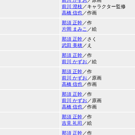
前川 かずお
／原画
前川 澄枝
／キャラクター監修
高橋 信也
／作画
那須 正幹
／作
片岡 まみこ
／絵
那須 正幹
／さく
武田 美穂
／え
那須 正幹
／作
前川 かずお
／絵
那須 正幹
／作
前川 かずお
／原画
高橋 信也
／作画
那須 正幹
／作
前川 かずお
／原画
高橋 信也
／作画
那須 正幹
／作
吉見 礼司
／絵
那須 正幹
／作