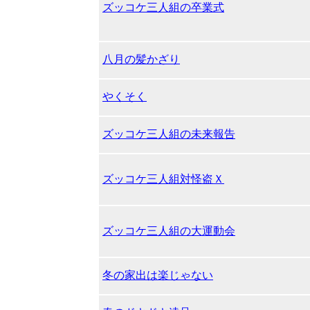
ズッコケ三人組の卒業式
八月の髪かざり
やくそく
ズッコケ三人組の未来報告
ズッコケ三人組対怪盗Ｘ
ズッコケ三人組の大運動会
冬の家出は楽じゃない