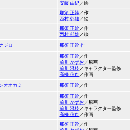
安藤 由紀
／絵
那須 正幹
／作
西村 郁雄
／絵
那須 正幹
／作
西村 郁雄
／絵
ナジロ
那須 正幹 作
那須 正幹
／作
前川 かずお
／原画
前川 澄枝
／キャラクター監修
高橋 信也
／作画
ホンオオカミ
那須 正幹
／作
那須 正幹
／作
前川 かずお
／原画
前川 澄枝
／キャラクター監修
高橋 信也
／作画
那須 正幹
／作