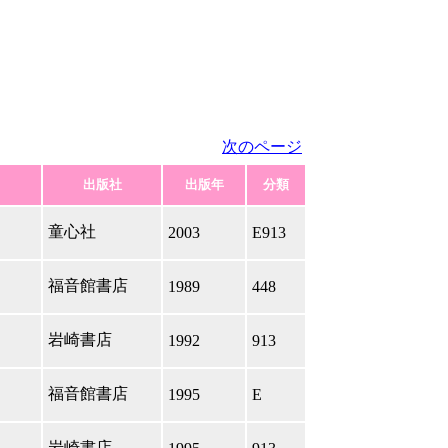
次のページ
出版社
出版年
分類
童心社
2003
E913
福音館書店
1989
448
岩崎書店
1992
913
福音館書店
1995
E
岩崎書店