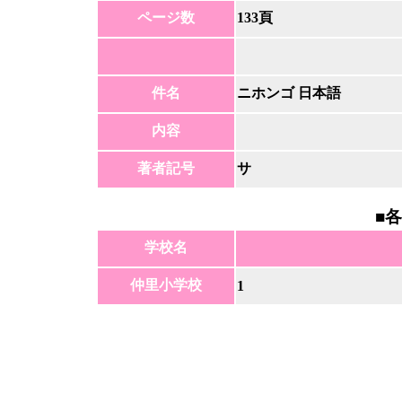
ページ数
133頁
件名
ニホンゴ 日本語
内容
著者記号
サ
■
各
学校名
仲里小学校
1