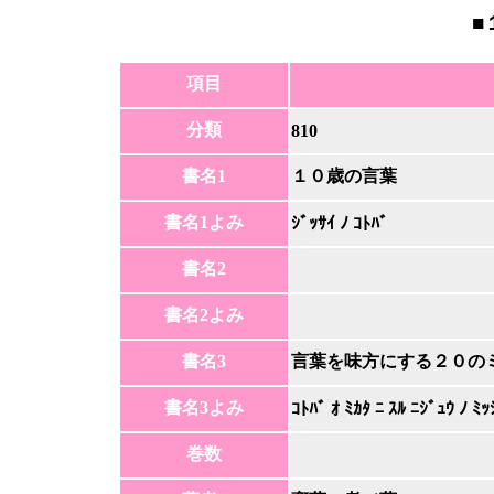
■
項目
分類
810
書名1
１０歳の言葉
書名1よみ
ｼﾞｯｻｲ ﾉ ｺﾄﾊﾞ
書名2
書名2よみ
書名3
言葉を味方にする２０の
書名3よみ
ｺﾄﾊﾞ ｵ ﾐｶﾀ ﾆ ｽﾙ ﾆｼﾞｭｳ ﾉ ﾐｯ
巻数