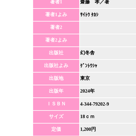
著者1
齋藤 孝／著
著者1よみ
ｻｲﾄｳ ﾀｶｼ
著者2
著者2よみ
出版社
幻冬舎
出版社よみ
ｹﾞﾝﾄｳｼｬ
出版地
東京
出版年
2024年
ＩＳＢＮ
4-344-79202-9
サイズ
18ｃｍ
定価
1,200円