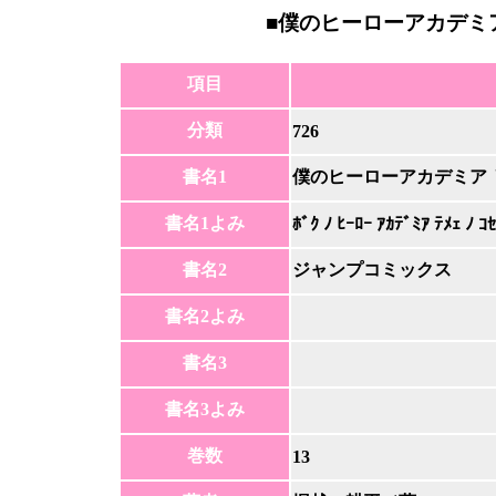
■
僕のヒーローアカデミア
項目
分類
726
書名1
僕のヒーローアカデミア 
書名1よみ
ﾎﾞｸ ﾉ ﾋｰﾛｰ ｱｶﾃﾞﾐｱ ﾃﾒｪ ﾉ ｺｾ
書名2
ジャンプコミックス
書名2よみ
書名3
書名3よみ
巻数
13