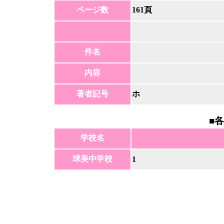
ページ数
161頁
件名
内容
著者記号
ホ
■
各
学校名
球美中学校
1