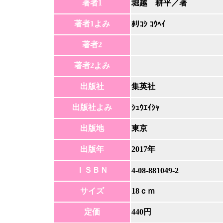
著者1
堀越 耕平／著
著者1よみ
ﾎﾘｺｼ ｺｳﾍｲ
著者2
著者2よみ
出版社
集英社
出版社よみ
ｼｭｳｴｲｼｬ
出版地
東京
出版年
2017年
ＩＳＢＮ
4-08-881049-2
サイズ
18ｃｍ
定価
440円