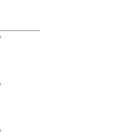
』
』
』